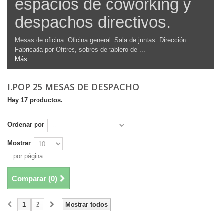
espacios de coworking y
despachos directivos.
Mesas de oficina. Oficina general. Sala de juntas. Dirección
Fabricada por Ofitres, sobres de tablero de ...
Más
I.POP 25 MESAS DE DESPACHO
Hay 17 productos.
Ordenar por
Mostrar
por página
Comparar (
0
)
1
2
Mostrar todos