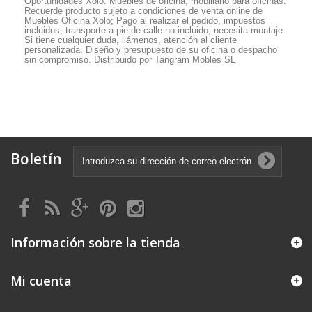
Oportunidades Xolo. Muebles de oficina, mobiliario para oficinas.
Recuerde producto sujeto a condiciones de venta online de
Muebles Oficina Xolo; Pago al realizar el pedido, impuestos
incluidos, transporte a pie de calle no incluido, necesita montaje.
Si tiene cualquier duda, llámenos, atención al cliente
personalizada. Diseño y presupuesto de su oficina o despacho
sin compromiso. Distribuido por Tangram Mobles SL
Boletín
Información sobre la tienda
Mi cuenta