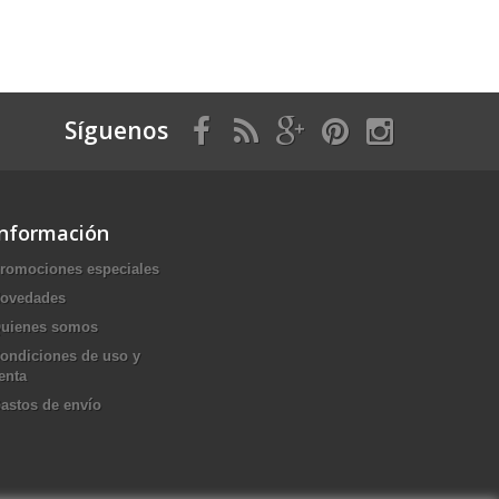
Síguenos
Información
romociones especiales
ovedades
uienes somos
ondiciones de uso y
enta
astos de envío