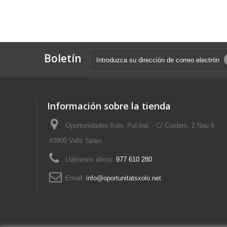
Boletín
Información sobre la tienda
Oportunidades Xolo, Pol.Ind. - C/ Corders, 2 Nau 9
43800 Valls Spain
Llámenos ahora:
977 610 280
Email:
info@oportunitatsxolo.net