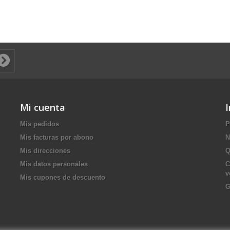
Mi cuenta
Mis pedidos
P
Mis facturas por abono
N
Mis direcciones
Q
Mis datos personales
C
v
Mis cupones de descuento
G