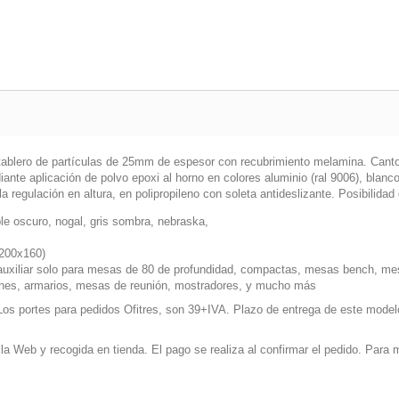
s tablero de partículas de 25mm de espesor con recubrimiento melamina. Can
ante aplicación de polvo epoxi al horno en colores aluminio (ral 9006), blan
a regulación en altura, en polipropileno con soleta antideslizante. Posibilidad
oble oscuro, nogal, gris sombra, nebraska,
200x160)
 auxiliar solo para mesas de 80 de profundidad, compactas, mesas bench, me
jones, armarios, mesas de reunión, mostradores, y mucho más
 Los portes para pedidos Ofitres, son 39+IVA. Plazo de entrega de este mod
 la Web y recogida en tienda. El pago se realiza al confirmar el pedido. Par