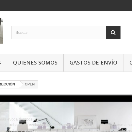
S
QUIENES SOMOS
GASTOS DE ENVÍO
IRECCIÓN
OPEN
rmas evoca tiempos
s de trabajo han evolucionado técnicamente para satisfacer y adaptarse a nu
ar aquellas formas que nos permitan sentirnos mejor en nuestra vida cotidiana