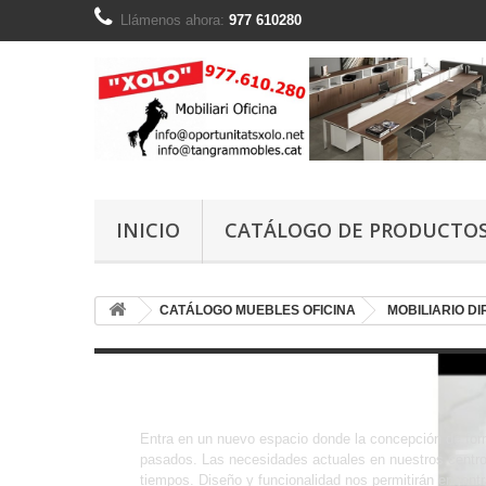
Llámenos ahora:
977 610280
INICIO
CATÁLOGO DE PRODUCTO
CATÁLOGO MUEBLES OFICINA
MOBILIARIO D
OPEN
Entra en un nuevo espacio donde la concepción de fo
pasados. Las necesidades actuales en nuestros centro
tiempos. Diseño y funcionalidad nos permitirán encontr