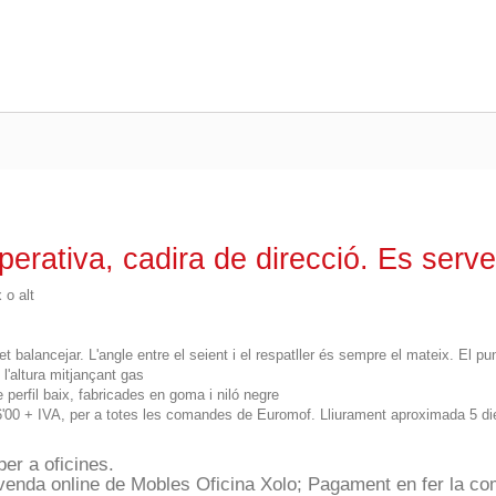
perativa, cadira de direcció. Es ser
 o alt
ancejar. L'angle entre el seient i el respatller és sempre el mateix. El punt
 l'altura mitjançant gas
perfil baix, fabricades en goma i niló negre
16'00 + IVA, per a totes les comandes de Euromof. Lliurament aproximada 5 d
per a oficines.
venda online de Mobles Oficina Xolo; Pagament en fer la co