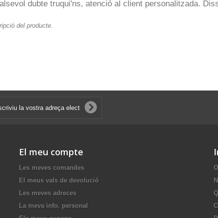
ualsevol dubte truqui'ns, atenció al client personalitzada. 
ipció del producte.
El meu compte
Les meves comandes
O
El meus vals de devolució
N
Les meves adreces
Q
La meva info. personal
C