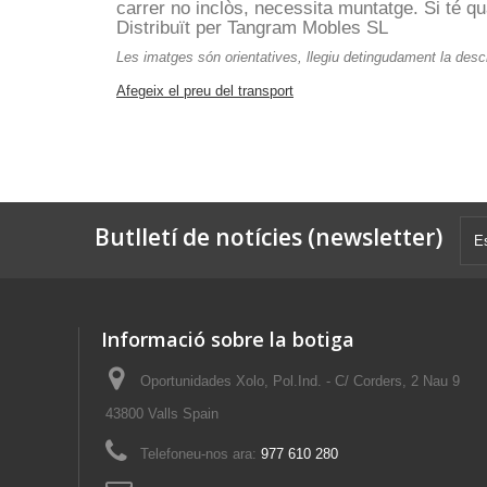
carrer no inclòs, necessita muntatge. Si té q
Distribuït per Tangram Mobles SL
Les imatges són orientatives, llegiu detingudament la descr
Afegeix el preu del transport
Butlletí de notícies (newsletter)
Informació sobre la botiga
Oportunidades Xolo, Pol.Ind. - C/ Corders, 2 Nau 9
43800 Valls Spain
Telefoneu-nos ara:
977 610 280