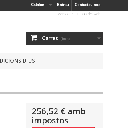
Catalan
Entreu
Contacteu-nos
contacte
mapa del web
Carret
(buit)
DICIONS D´US
256,52 €
amb
impostos