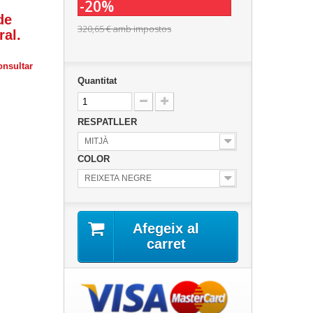
-20%
de
320,65 €
amb impostos
ral.
consultar
Quantitat
RESPATLLER
MITJÀ
COLOR
REIXETA NEGRE
Afegeix al
carret