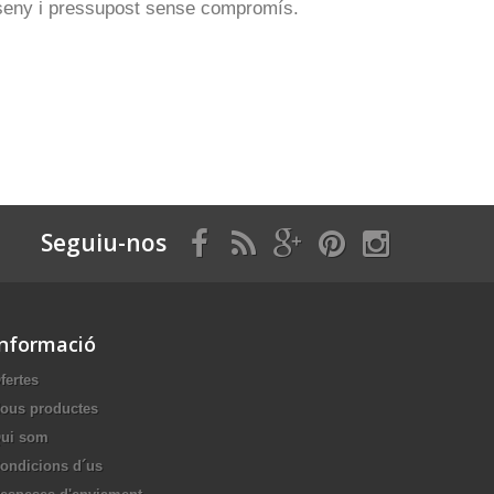
Disseny i pressupost sense compromís.
Seguiu-nos
Informació
fertes
ous productes
ui som
ondicions d´us