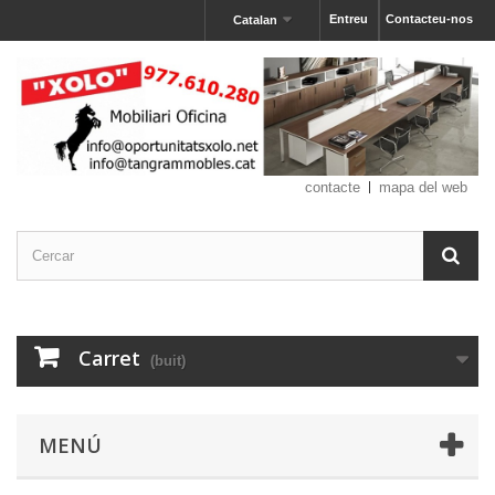
Entreu
Contacteu-nos
Catalan
contacte
mapa del web
Carret
(buit)
MENÚ